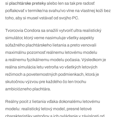
si
plachtárske preteky
alebo len sa tak pre radosť
poflakovať v termike/na svahu/vo vlne na vlastnej koži bez
toho, aby si musel vstávať od svojho PC.
Tvorcovia Condora sa snažili vytvoriť ultra realistický
simulátor, ktorý verne nasimuluje všetky aspekty
súťažného plachtárskeho lietania a preto venovali
maximálnu pozornosť reálnemu letovému modelu
a reálnemu fyzikálnemu modelu počasia. Výsledkom je
reálna simulácia letu vetroňa vo všetkých letových
režimoch a poveternostných podmienkach, ktorá je
skutočnou výzvou pre každého čo len trochu
ambiciózneho plachtára.
Reálny pocit z lietania vďaka dokonalému letovému
modelu: realistický letový model, presné letové
charakteristiky vetroňov a ich ovládanie v závislosti od