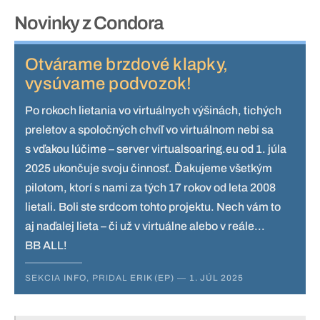
Novinky z Condora
Otvárame brzdové klapky,
vysúvame podvozok!
Po rokoch lietania vo virtuálnych výšinách, tichých
preletov a spoločných chvíľ vo virtuálnom nebi sa
s vďakou lúčime – server virtualsoaring.eu od 1. júla
2025 ukončuje svoju činnosť. Ďakujeme všetkým
pilotom, ktorí s nami za tých 17 rokov od leta 2008
lietali. Boli ste srdcom tohto projektu. Nech vám to
aj naďalej lieta – či už v virtuálne alebo v reále...
BB ALL!
SEKCIA
INFO
, PRIDAL
ERIK (EP)
—
1. JÚL 2025