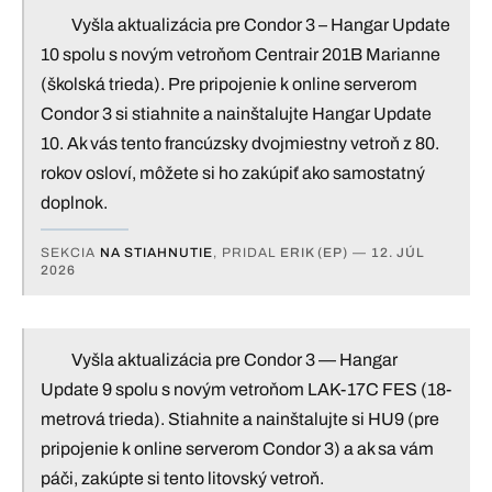
Vyšla aktualizácia pre Condor 3 – Hangar Update
10 spolu s novým vetroňom Centrair 201B Marianne
(školská trieda). Pre pripojenie k online serverom
Condor 3 si stiahnite a nainštalujte Hangar Update
10. Ak vás tento francúzsky dvojmiestny vetroň z 80.
rokov osloví, môžete si ho zakúpiť ako samostatný
doplnok.
SEKCIA
NA STIAHNUTIE
, PRIDAL
ERIK (EP)
—
12. JÚL
2026
Vyšla aktualizácia pre Condor 3 — Hangar
Update 9 spolu s novým vetroňom LAK-17C FES (18-
metrová trieda). Stiahnite a nainštalujte si HU9 (pre
pripojenie k online serverom Condor 3) a ak sa vám
páči, zakúpte si tento litovský vetroň.