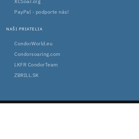
XCSoar.org
PayPal - podporte nás!
NAŠI PRIATELIA
CondorWorld.eu
Condorsoaring.com
LKFR CondorTeam
ZBRILL.SK
2008 — 2026
VIRTUALSOARING.EU
VŠETKY PRÁVA VYHRADENÉ
SÚBORY COOKIE