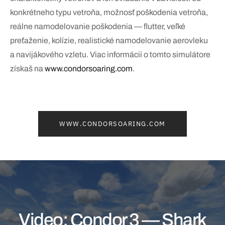
konkrétneho typu vetroňa, možnosť poškodenia vetroňa,
reálne namodelovanie poškodenia — flutter, veľké
preťaženie, kolízie, realistické namodelovanie aerovleku
a navijákového vzletu. Viac informácií o tomto simulátore
získaš na
www.condorsoaring.com
.
WWW.CONDORSOARING.COM
Video: Condor 3 — Shark