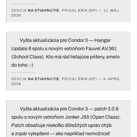
SEKCIA
NA STIAHNUTIE
, PRIDAL
ERIK (EP)
—
11. MÁJ
2026
Vyšla aktualizácia pre Condor 3 — Hangar
Update 8 spolu s novým vetroňom Fauvel AV.361
(School Class). Kto má rád lietajúce príšery, smelo
do toho :-)
SEKCIA
NA STIAHNUTIE
, PRIDAL
ERIK (EP)
—
4. APRÍL
2026
Vyšla aktualizácia pre Condor 3 — patch 3.0.9
spolu s novým vetroňom Jonker JS5 (Open Class).
Patch obsahuje niekoľko dôležitých opráv chýb
a zopár vylepšení — ako napríklad nemožnosť