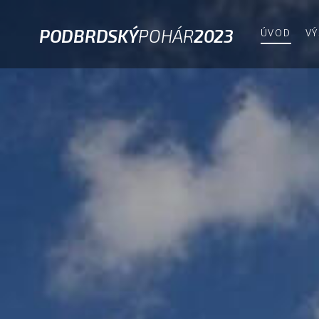
PODBRDSKÝ
POHÁR
2023
ÚVOD
VÝ