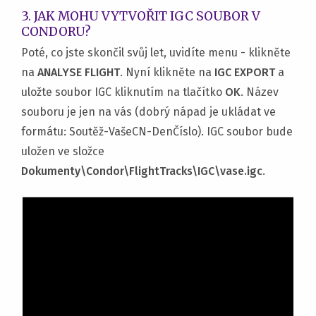
3. JAK MOHU VYTVOŘIT IGC SOUBOR V
CONDORU?
Poté, co jste skončil svůj let, uvidíte menu - klikněte
na
ANALYSE FLIGHT
. Nyní klikněte na
IGC EXPORT
a
uložte soubor IGC kliknutím na tlačítko
OK
. Název
souboru je jen na vás (dobrý nápad je ukládat ve
formátu: Soutěž-VašeCN-DenČíslo). IGC soubor bude
uložen ve složce
Dokumenty\Condor\FlightTracks\IGC\vase.igc
.