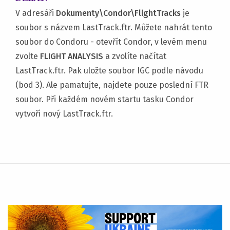
V adresáři
Dokumenty\Condor\FlightTracks
je
soubor s názvem LastTrack.ftr. Můžete nahrát tento
soubor do Condoru - otevřít Condor, v levém menu
zvolte
FLIGHT ANALYSIS
a zvolíte načítat
LastTrack.ftr. Pak uložte soubor IGC podle návodu
(bod 3). Ale pamatujte, najdete pouze poslední FTR
soubor. Při každém novém startu tasku Condor
vytvoři nový LastTrack.ftr.