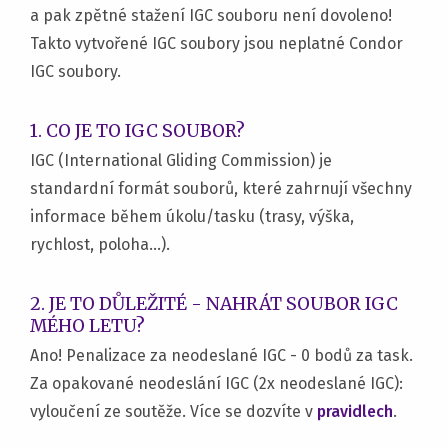
a pak zpětné stažení IGC souboru není dovoleno!
Takto vytvořené IGC soubory jsou neplatné Condor
IGC soubory.
1. CO JE TO IGC SOUBOR?
IGC (International Gliding Commission) je
standardní formát souborů, které zahrnují všechny
informace během úkolu/tasku (trasy, výška,
rychlost, poloha…).
2. JE TO DŮLEŽITÉ - NAHRÁT SOUBOR IGC
MÉHO LETU?
Ano! Penalizace za neodeslané IGC - 0 bodů za task.
Za opakované neodeslání IGC (2x neodeslané IGC):
vyloučení ze soutěže. Více se dozvíte v
pravidlech
.