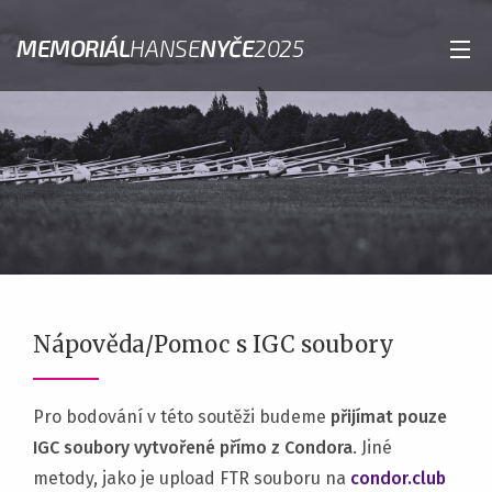
MEMORIÁL
HANSE
NYČE
2025
Nápověda/Pomoc s IGC soubory
Pro bodování v této soutěži budeme
přijímat pouze
IGC soubory vytvořené přímo z Condora
. Jiné
metody, jako je upload FTR souboru na
condor.club