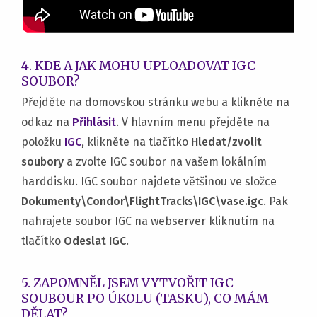
4. KDE A JAK MOHU UPLOADOVAT IGC
SOUBOR?
Přejděte na domovskou stránku webu a klikněte na
odkaz na
Přihlásit
. V hlavním menu přejděte na
položku
IGC
, klikněte na tlačítko
Hledat/zvolit
soubory
a zvolte IGC soubor na vašem lokálním
harddisku. IGC soubor najdete většinou ve složce
Dokumenty\Condor\FlightTracks\IGC\vase.igc
. Pak
nahrajete soubor IGC na webserver kliknutím na
tlačítko
Odeslat IGC
.
5. ZAPOMNĚL JSEM VYTVOŘIT IGC
SOUBOUR PO ÚKOLU (TASKU), CO MÁM
DĚLAT?