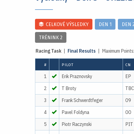
CELKOVÉ VÝSLEDKY
DEN 1
DEN 
TRÉNINK 2
Racing Task
|
Final Results
| Maximum Points
#
PILOT
CN
1
Erik Praznovsky
EP
2
T Broty
TBC
3
Frank Schwerdtfeger
O9
4
Pavel Foldyna
OO
5
Piotr Raczynski
PIT