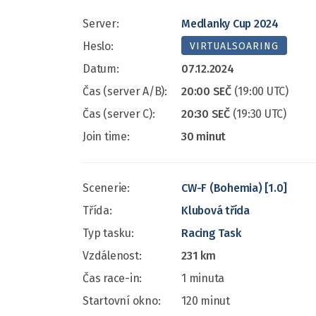
Server:
Medlanky Cup 2024
Heslo:
VIRTUALSOARING
Datum:
07.12.2024
Čas (server A/B):
20:00 SEČ
(19:00 UTC)
Čas (server C):
20:30 SEČ
(19:30 UTC)
Join time:
30 minut
Scenerie:
CW-F (Bohemia) [1.0]
Třída:
Klubová třída
Typ tasku:
Racing Task
Vzdálenost:
231 km
Čas race-in:
1 minuta
Startovní okno:
120 minut