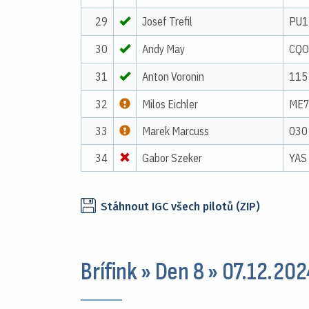
29
Josef Trefil
PU1
30
Andy May
CQO
31
Anton Voronin
115
32
Milos Eichler
ME
33
Marek Marcuss
030
34
Gabor Szeker
YAS
Stáhnout IGC všech pilotů (ZIP)
Brífink » Den 8 » 07.12.20