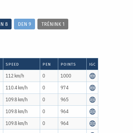
N 8
DEN 9
TRÉNINK 1
SPEED
PEN
POINTS
IGC
112 km/h
0
1000
110.4 km/h
0
974
109.8 km/h
0
965
109.8 km/h
0
964
109.8 km/h
0
964