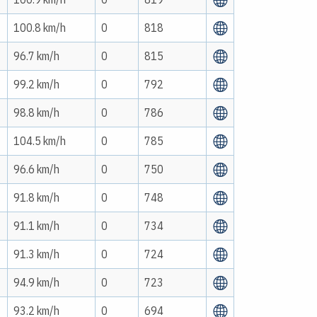
100.8 km/h
0
818
96.7 km/h
0
815
99.2 km/h
0
792
98.8 km/h
0
786
104.5 km/h
0
785
96.6 km/h
0
750
91.8 km/h
0
748
91.1 km/h
0
734
91.3 km/h
0
724
94.9 km/h
0
723
93.2 km/h
0
694