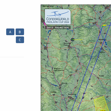
A
B
C