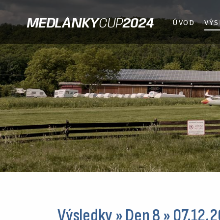
MEDLÁNKY
CUP
2024
ÚVOD
VÝS
Výsledky » Den 8 » 07.12.