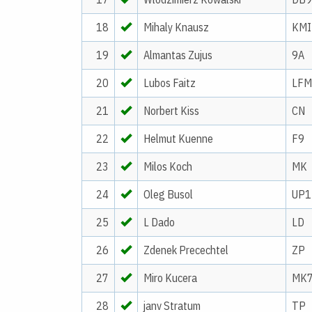
18
Mihaly Knausz
KMI
19
Almantas Zujus
9A
20
Lubos Faitz
LFM
21
Norbert Kiss
CN
22
Helmut Kuenne
F9
23
Milos Koch
MK
24
Oleg Busol
UP1
25
L Dado
LD
26
Zdenek Precechtel
ZP
27
Miro Kucera
MK
28
janv Stratum
TP