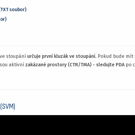
(TXT soubor)
or)
ve stoupání
určuje první kluzák ve stoupání
. Pokud bude mít 
 jsou aktivní
zakázané prostory (CTR/TMA) - sledujte PDA
po c
 (SVM)