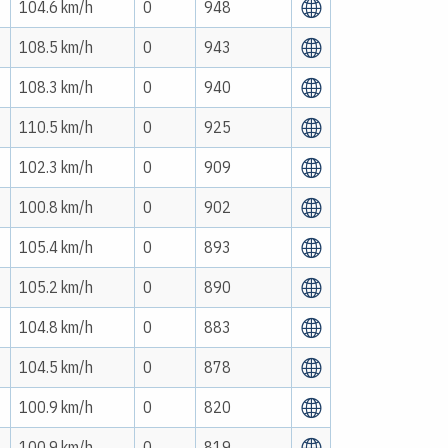
104.6 km/h
0
948
108.5 km/h
0
943
108.3 km/h
0
940
110.5 km/h
0
925
102.3 km/h
0
909
100.8 km/h
0
902
105.4 km/h
0
893
105.2 km/h
0
890
104.8 km/h
0
883
104.5 km/h
0
878
100.9 km/h
0
820
100.9 km/h
0
819