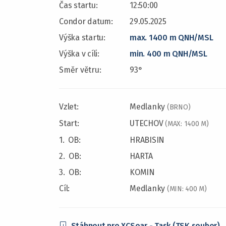
Čas startu:
12:50:00
Condor datum:
29.05.2025
Výška startu:
max. 1400 m QNH/MSL
Výška v cíli:
min. 400 m QNH/MSL
Směr větru:
93°
Vzlet:
Medlanky
(BRNO)
Start:
UTECHOV
(MAX: 1400 M)
1. OB:
HRABISIN
2. OB:
HARTA
3. OB:
KOMIN
Cíl:
Medlanky
(MIN: 400 M)
Stáhnout pro XCSoar - Task (TSK soubor)