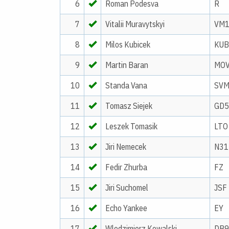
6
Roman Podesva
R
7
Vitalii Muravytskyi
VM
8
Milos Kubicek
KUB
9
Martin Baran
MO
10
Standa Vana
SV
11
Tomasz Siejek
GD5
12
Leszek Tomasik
LTO
13
Jiri Nemecek
N31
14
Fedir Zhurba
FZ
15
Jiri Suchomel
JSF
16
Echo Yankee
EY
17
Wlodzimierz Kowalski
DB9