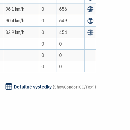
96.1 km/h
0
656
90.4 km/h
0
649
82.9 km/h
0
454
0
0
0
0
0
0
Detailné výsledky
(ShowCondorIGC/Fox9)