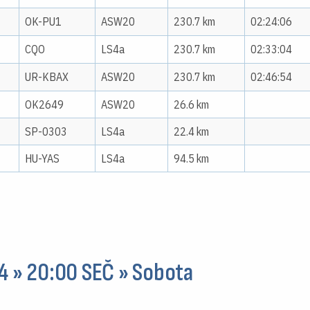
OK-PU1
ASW20
230.7 km
02:24:06
CQO
LS4a
230.7 km
02:33:04
UR-KBAX
ASW20
230.7 km
02:46:54
7
OK2649
ASW20
26.6 km
SP-0303
LS4a
22.4 km
HU-YAS
LS4a
94.5 km
24 » 20:00 SEČ » Sobota