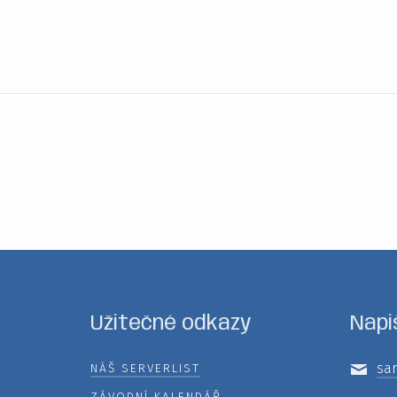
Užitečné odkazy
Napi
sar
NÁŠ SERVERLIST
ZÁVODNÍ KALENDÁŘ