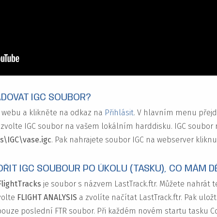
ADOVAT IGC SOUBOR?
 webu a klikněte na odkaz na
Přihlásit
. V hlavním menu přej
zvolte IGC soubor na vašem lokálním harddisku. IGC soubor n
s\IGC\vase.igc
. Pak nahrajete soubor IGC na webserver klikn
ŘIT IGC SOUBOUR PO ÚKOLU (TASKU), CO MÁM D
lightTracks
je soubor s názvem LastTrack.ftr. Můžete nahrát 
volte
FLIGHT ANALYSIS
a zvolíte načítat LastTrack.ftr. Pak ul
pouze poslední FTR soubor. Při každém novém startu tasku Con