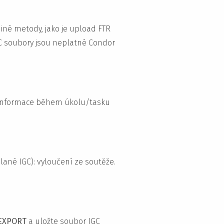
 Jiné metody, jako je upload FTR
C soubory jsou neplatné Condor
y informace během úkolu/tasku
ané IGC): vyloučení ze soutěže.
 EXPORT
a uložte soubor IGC