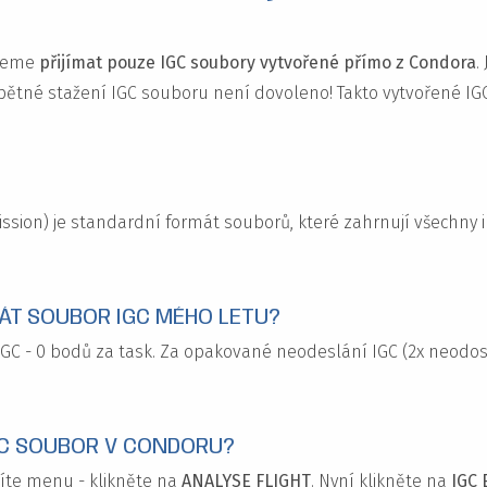
udeme
přijímat pouze IGC soubory vytvořené přímo z Condora
.
pětné stažení IGC souboru není dovoleno! Takto vytvořené IG
ission) je standardní formát souborů, které zahrnují všechn
HRÁT SOUBOR IGC MÉHO LETU?
GC - 0 bodů za task. Za opakované neodeslání IGC (2x neodosl
IGC SOUBOR V CONDORU?
vidíte menu - klikněte na
ANALYSE FLIGHT
. Nyní klikněte na
IGC