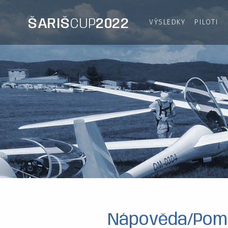
ŠARIŠ
CUP
2022
VÝSLEDKY
PILOTI
Nápověda/Pomo