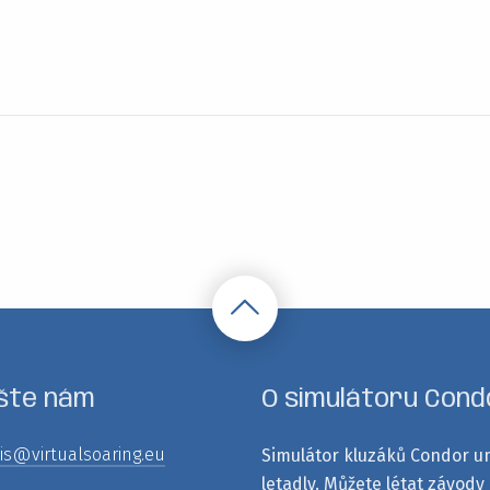
šte nám
O simulátoru Cond
is
virtualsoaring.eu
Simulátor kluzáků Condor um
letadly. Můžete létat závody 