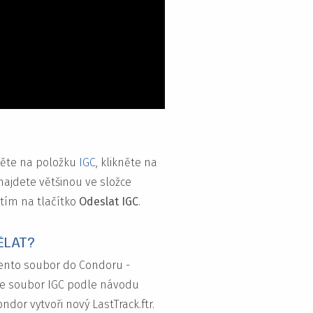
děte na položku
IGC
, klikněte na
ajdete většinou ve složce
utím na tlačítko
Odeslat IGC
.
ĚLAT?
tento soubor do Condoru -
ožte soubor IGC podle návodu
dor vytvoři nový LastTrack.ftr.