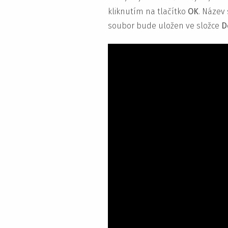
kliknutím na tlačítko
OK
. Název
soubor bude uložen ve složce
D