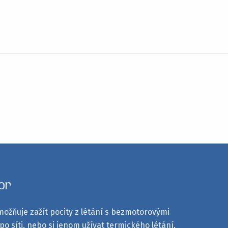
or
ožňuje zažít pocity z létání s bezmotorovými
po síti, nebo si jenom užívat termického létání,