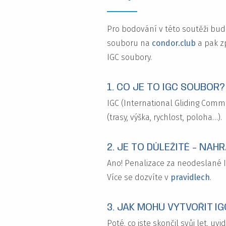
Pro bodování v této soutěži b
souboru na
condor.club
a pak z
IGC soubory.
1. CO JE TO IGC SOUBOR?
IGC (International Gliding Comm
(trasy, výška, rychlost, poloha…).
2. JE TO DŮLEŽITÉ - NA
Ano! Penalizace za neodeslané I
Více se dozvíte v
pravidlech
.
3. JAK MOHU VYTVOŘIT 
Poté, co jste skončil svůj let, u