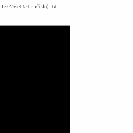
outěž-VašeCN-DenČíslo). IGC