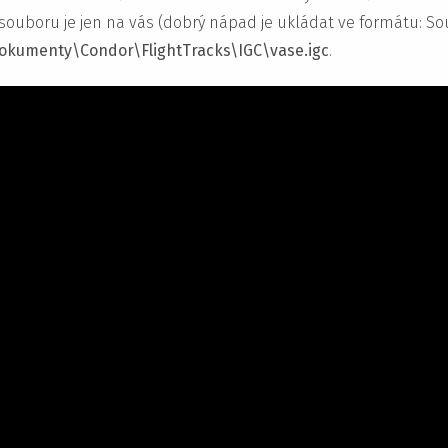
 souboru je jen na vás (dobrý nápad je ukládat ve formátu: S
okumenty\Condor\FlightTracks\IGC\vase.igc
.