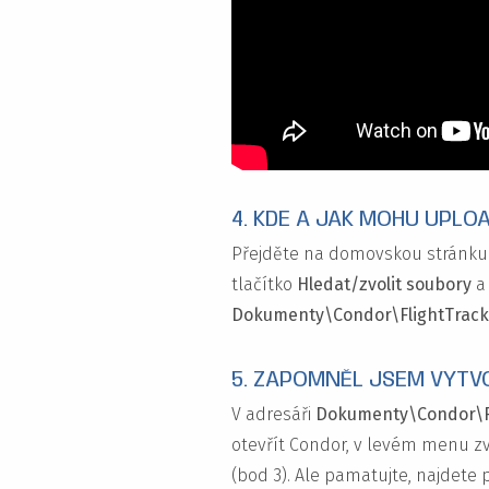
4. KDE A JAK MOHU UPLO
Přejděte na domovskou stránku
tlačítko
Hledat/zvolit soubory
a 
Dokumenty\Condor\FlightTrack
5. ZAPOMNĚL JSEM VYTVO
V adresáři
Dokumenty\Condor\F
otevřít Condor, v levém menu z
(bod 3). Ale pamatujte, najdete 