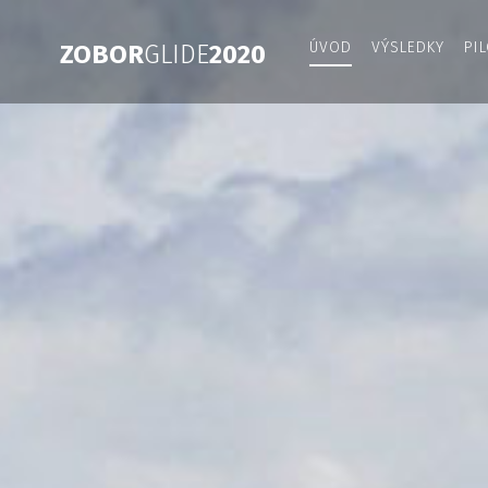
ÚVOD
VÝSLEDKY
PIL
ZOBOR
GLIDE
2020