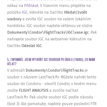
odkaz na
Přihlásit
. V hlavním menu přejděte na
položku
IGC
, klikněte na tlačítko
Hledat/zvolit
soubory
a zvolte IGC soubor na vašem lokálním
harddisku. IGC soubor najdete většinou ve složce
Dokumenty\Condor\FlightTracks\IGC\vase.igc
. Pak
nahrajete soubor IGC na webserver kliknutím na
tlačítko
Odeslat IGC
.
5. ZAPOMNĚL JSEM VYTVOŘIT IGC SOUBOUR PO ÚKOLU (TASKU), CO MÁM
DĚLAT?
V adresáři
Dokumenty\Condor\FlightTracks
je
soubor s názvem LastTrack.ftr. Můžete nahrát tento
soubor do Condoru - otevřít Condor, v levém menu
zvolte
FLIGHT ANALYSIS
a zvolíte načítat
LastTrack.ftr. Pak uložte soubor IGC podle návodu
(bod 3). Ale pamatujte, najdete pouze poslední FTR