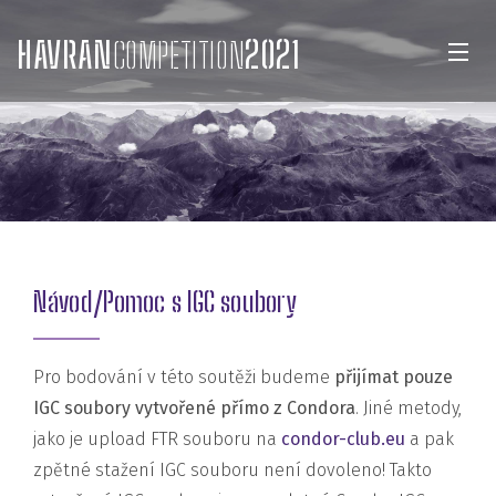
HAVRAN
COMPETITION
2021
Návod/Pomoc s IGC soubory
Pro bodování v této soutěži budeme
přijímat pouze
IGC soubory vytvořené přímo z Condora
. Jiné metody,
jako je upload FTR souboru na
condor-club.eu
a pak
zpětné stažení IGC souboru není dovoleno! Takto