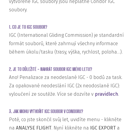
vytvořené IGC soubory jsou neplatné Condor IGC
soubory.
1. CO JE TO IGC SOUBOR?
IGC (International Gliding Commission) je standardní
formát souborů, které zahrnují všechny informace
během úkolu/tasku (trasy, výška, rychlost, poloha…).
2. JE TO DŮLEŽITÉ - NAHRÁT SOUBOR IGC MÉHO LETU?
Ano! Penalizace za neodeslané IGC - 0 bodů za task.
Za opakované neodeslání IGC (2x neodoslané IGC):
vyloučení ze soutěže. Více se dozvíte v
pravidlech
.
3. JAK MOHU VYTVOŘIT IGC SOUBOR V CONDORU?
Poté, co jste skončil svůj let, uvidíte menu - klikněte
na
ANALYSE FLIGHT
. Nyní klikněte na
IGC EXPORT
a