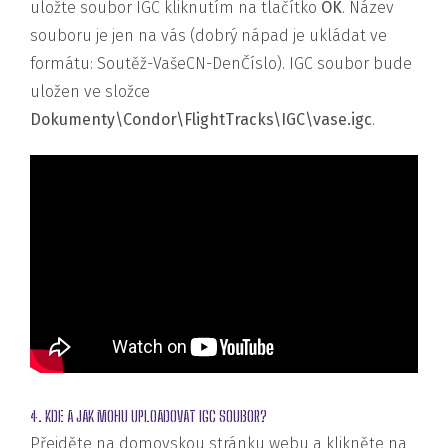
uložte soubor IGC kliknutím na tlačítko
OK
. Název
souboru je jen na vás (dobrý nápad je ukládat ve
formátu: Soutěž-VašeCN-DenČíslo). IGC soubor bude
uložen ve složce
Dokumenty\Condor\FlightTracks\IGC\vase.igc
.
4. KDE A JAK MOHU UPLOADOVAT IGC SOUBOR?
Přejděte na domovskou stránku webu a klikněte na