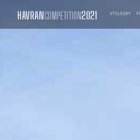
HAVRAN
COMPETITION
2021
VÝSLEDKY
P