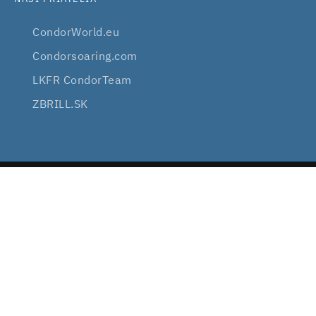
CondorWorld.eu
Condorsoaring.com
LKFR CondorTeam
ZBRILL.SK
2008 — 2026
VIRTUALSOARING.EU
VŠETKY PRÁVA VYHRADENÉ
SÚBORY COOKIE