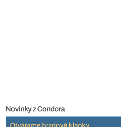
Novinky z Condora
Otvárame brzdové klapky,