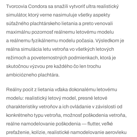
Tvorcovia Condora sa snažili vytvoriť ultra realistický
simulátor, ktorý verne nasimuluje všetky aspekty
súťažného plachtárskeho lietania a preto venovali
maximálnu pozornosť reálnemu letovému modelu
a reálnemu fyzikálnemu modelu počasia. Výsledkom je
reálna simulácia letu vetroňa vo všetkých letových
režimoch a poveternostných podmienkach, ktorá je
skutočnou výzvou pre každého čo len trochu
ambiciózneho plachtára.
Reálny pocit z lietania vďaka dokonalému letovému
modelu: realistický letový model, presné letové
charakteristiky vetroňov a ich ovládanie v závislosti od
konkrétneho typu vetroňa, možnosť poškodenia vetroňa,
reálne namodelovanie poškodenia — flutter, veľké
preťaženie, kolízie, realistické namodelovanie aerovleku