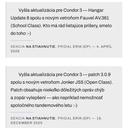
Vyšla aktualizácia pre Condor 3 — Hangar
Update 8 spolu s novým vetroňom Fauvel AV.361
(School Class). Kto má rád lietajúce príšery, smelo
do toho :-)
SEKCIA
NA STIAHNUTIE
, PRIDAL
ERIK (EP)
—
4. APRÍL
2026
Vyšla aktualizácia pre Condor 3 — patch 3.0.9
spolu s novým vetroňom Jonker JS5 (Open Class).
Patch obsahuje niekoľko dôležitých opráv chýb
a zopár vylepšení — ako napríklad nemožnosť
spoločného tandemového letu :-)
SEKCIA
NA STIAHNUTIE
, PRIDAL
ERIK (EP)
—
16.
DECEMBER 2025