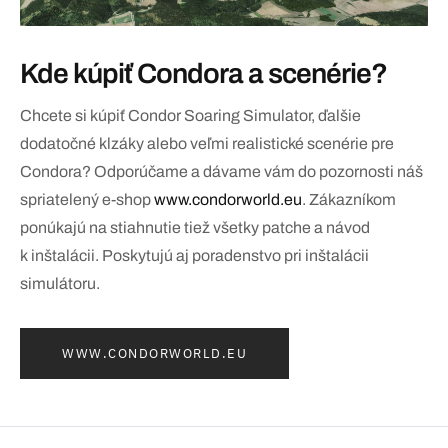
Kde kúpiť Condora a scenérie?
Chcete si kúpiť Condor Soaring Simulator, ďalšie
dodatočné klzáky alebo veľmi realistické scenérie pre
Condora? Odporúčame a dávame vám do pozornosti náš
spriatelený e-shop
www.condorworld.eu
. Zákazníkom
ponúkajú na stiahnutie tiež všetky patche a návod
k inštalácii. Poskytujú aj poradenstvo pri inštalácii
simulátoru.
WWW.CONDORWORLD.EU