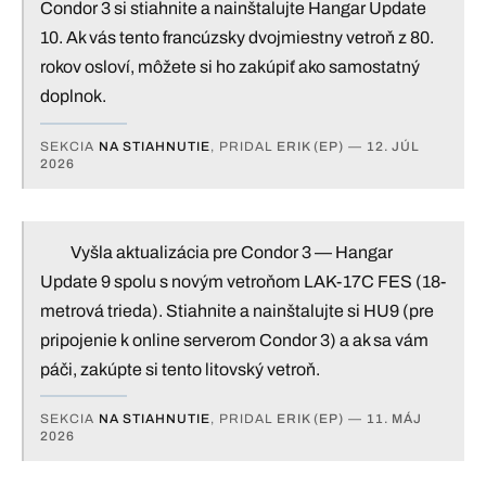
Condor 3 si stiahnite a nainštalujte Hangar Update
10. Ak vás tento francúzsky dvojmiestny vetroň z 80.
rokov osloví, môžete si ho zakúpiť ako samostatný
doplnok.
SEKCIA
NA STIAHNUTIE
, PRIDAL
ERIK (EP)
—
12. JÚL
2026
Vyšla aktualizácia pre Condor 3 — Hangar
Update 9 spolu s novým vetroňom LAK-17C FES (18-
metrová trieda). Stiahnite a nainštalujte si HU9 (pre
pripojenie k online serverom Condor 3) a ak sa vám
páči, zakúpte si tento litovský vetroň.
SEKCIA
NA STIAHNUTIE
, PRIDAL
ERIK (EP)
—
11. MÁJ
2026