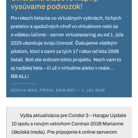
vysúvame podvozok!
Po rokoch lietania vo virtuálnych výšinách, tichých
preletov a spoločných chvíľ vo virtuálnom nebi sa
s vďakou lúčime – server virtualsoaring.eu od 1. júla
2025 ukončuje svoju činnosť. Ďakujeme všetkým
pilotom, ktorí s nami za tých 17 rokov od leta 2008
lietali. Boli ste srdcom tohto projektu. Nech vám to
aj naďalej lieta – či už v virtuálne alebo v reále...
BB ALL!
SEKCIA
INFO
, PRIDAL
ERIK (EP)
—
1. JÚL 2025
Vyšla aktualizácia pre Condor 3 – Hangar Update
10 spolu s novým vetroňom Centrair 201B Marianne
(školská trieda). Pre pripojenie k online serverom