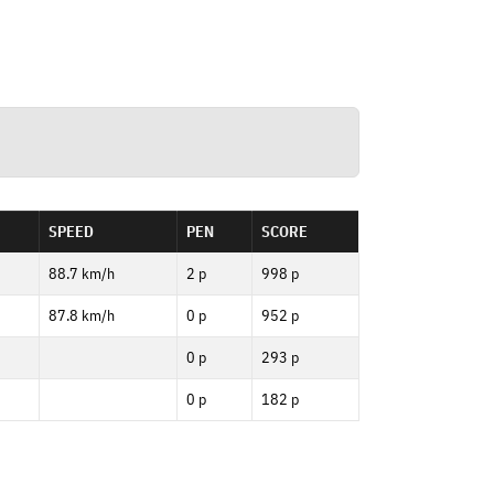
SPEED
PEN
SCORE
88.7 km/h
2 p
998 p
87.8 km/h
0 p
952 p
0 p
293 p
0 p
182 p