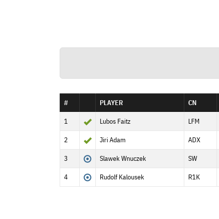
#
PLAYER
CN
1
Lubos Faitz
LFM
2
Jiri Adam
ADX
3
Slawek Wnuczek
SW
4
Rudolf Kalousek
R1K