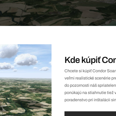
Kde kúpiť Co
Chcete si kúpiť Condor Soar
veľmi realistické scenérie
do pozornosti náš spriatele
ponúkajú na stiahnutie tiež 
poradenstvo pri inštalácii si