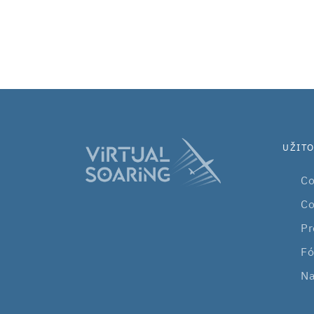
UŽIT
Co
Co
Pr
Fó
Na