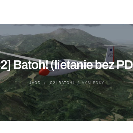
2] Batoh! (lietanie bez P
ÚVOD
[C2] BATOH!
VÝSLEDKY