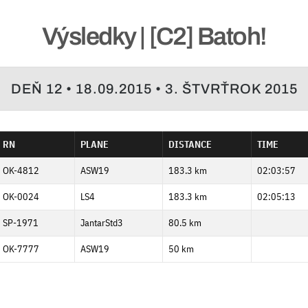
Výsledky | [C2] Batoh!
DEŇ 12 • 18.09.2015 • 3. ŠTVRŤROK 2015
RN
PLANE
DISTANCE
TIME
OK-4812
ASW19
183.3 km
02:03:57
OK-0024
LS4
183.3 km
02:05:13
SP-1971
JantarStd3
80.5 km
OK-7777
ASW19
50 km