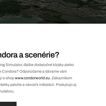
ndora a scenérie?
ing Simulator, ďalšie dodatočné klzáky alebo
 pre Condora? Odporúčame a dávame vám
ný e-shop
www.condorworld.eu
. Zákazníkom
všetky patche a návod k inštalácii. Poskytujú aj
mulátoru.