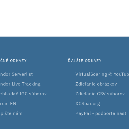
OČNÉ ODKAZY
ĎALŠIE ODKAZY
ndor Serverlist
VirtualSoaring @ YouTu
ndor Live Tracking
Zdieľanie obrázkov
ehliadač IGC súborov
Zdieľanie CSV súborov
rum EN
XCSoar.org
pište nám
PayPal - podporte nás!