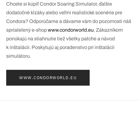
Chcete si kúpiť Condor Soaring Simulator, ďalšie
dodatočné klzáky alebo veľmi realistické scenérie pre
Condora? Odporúčame a dávame vám do pozornosti náš
spriatelený e-shop
www.condorworld.eu
. Zákazníkom
ponúkajú na stiahnutie tiež všetky patche a návod
k inštalácii. Poskytujú aj poradenstvo pri inštalácii
simulátoru.
WWW.CONDORWORLD.EU