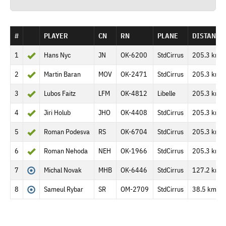
#
PLAYER
CN
RN
PLANE
DISTANCE
1
Hans Nyc
JN
OK-6200
StdCirrus
205.3 km
2
Martin Baran
MOV
OK-2471
StdCirrus
205.3 km
3
Lubos Faitz
LFM
OK-4812
Libelle
205.3 km
4
Jiri Holub
JHO
OK-4408
StdCirrus
205.3 km
5
Roman Podesva
RS
OK-6704
StdCirrus
205.3 km
6
Roman Nehoda
NEH
OK-1966
StdCirrus
205.3 km
7
Michal Novak
MHB
OK-6446
StdCirrus
127.2 km
8
Sameul Rybar
SR
OM-2709
StdCirrus
38.5 km