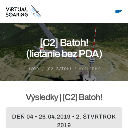
[C2] Batoh!
(lietanie bez PDA)
ÚVOD
[C2] BATOH!
VÝSLEDKY
Výsledky | [C2] Batoh!
DEŇ 04 • 26.04.2019 • 2. ŠTVRŤROK
2019