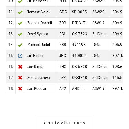
10
Jiri Nemecek
N31
OK-6431
ASW20
206.9 km
11
Tomasz Siejek
GD5
SP-0055
ASW20
206.9 km
12
Zdenek Drazdil
ZDJ
DIDA-JI
ASW19
206.9 km
13
Josef Sykora
PI8
OK-7523
StdCirrus
206.9 km
14
Michael Rudel
K88
494193
LS4a
206.9 km
15
Jiri Holub
JHO
440802
LS4a
80.1 km
16
Jan Ricica
THC
OK-5620
StdCirrus
193.6 km
17
Zdena Zazova
BZZ
OK-3710
StdCirrus
145.5 km
18
Jan Podolan
A22
ANDEL
ASW19
79.1 km
ARCHÍV VÝSLEDKOV