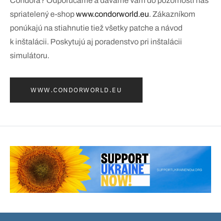
Condora? Odporúčame a dávame vám do pozornosti náš
spriatelený e-shop
www.condorworld.eu
. Zákazníkom
ponúkajú na stiahnutie tiež všetky patche a návod
k inštalácii. Poskytujú aj poradenstvo pri inštalácii
simulátoru.
WWW.CONDORWORLD.EU