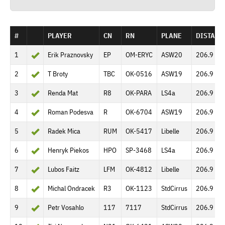
#
PLAYER
CN
RN
PLANE
DISTANC
1
Erik Praznovsky
EP
OM-ERYC
ASW20
206.9 km
2
T Broty
TBC
OK-0516
ASW19
206.9 km
3
Renda Mat
R8
OK-PARA
LS4a
206.9 km
4
Roman Podesva
R
OK-6704
ASW19
206.9 km
5
Radek Mica
RUM
OK-5417
Libelle
206.9 km
6
Henryk Piekos
HPO
SP-3468
LS4a
206.9 km
7
Lubos Faitz
LFM
OK-4812
Libelle
206.9 km
8
Michal Ondracek
R3
OK-1123
StdCirrus
206.9 km
9
Petr Vosahlo
117
7117
StdCirrus
206.9 km