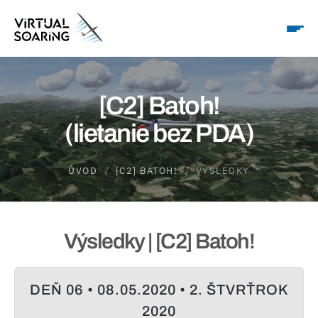
[C2] Batoh!
(lietanie bez PDA)
ÚVOD
[C2] BATOH!
VÝSLEDKY
Výsledky | [C2] Batoh!
DEŇ 06 • 08.05.2020 • 2. ŠTVRŤROK
2020