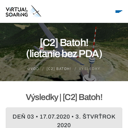
[C2] Batoh!
(lietanie bez PDA)
ÚVOD
[C2] BATOH!
VÝSLEDKY
Výsledky | [C2] Batoh!
DEŇ 03 • 17.07.2020 • 3. ŠTVRŤROK
2020