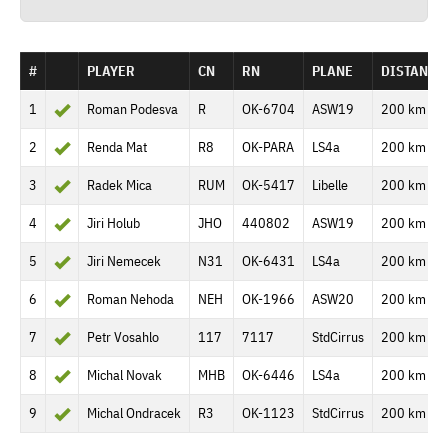
#
PLAYER
CN
RN
PLANE
DISTANCE
1
Roman Podesva
R
OK-6704
ASW19
200 km
2
Renda Mat
R8
OK-PARA
LS4a
200 km
3
Radek Mica
RUM
OK-5417
Libelle
200 km
4
Jiri Holub
JHO
440802
ASW19
200 km
5
Jiri Nemecek
N31
OK-6431
LS4a
200 km
6
Roman Nehoda
NEH
OK-1966
ASW20
200 km
7
Petr Vosahlo
117
7117
StdCirrus
200 km
8
Michal Novak
MHB
OK-6446
LS4a
200 km
9
Michal Ondracek
R3
OK-1123
StdCirrus
200 km