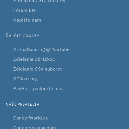
Prehliadač IGC súborov
Fórum EN
Napište nám
ĎALŠIE ODKAZY
VirtualSoaring @ YouTube
Zdieľanie obrázkov
Zdieľanie CSV súborov
XCSoar.org
PayPal - podporte nás!
NAŠI PRIATELIA
CondorWorld.eu
Condorsoaring.com