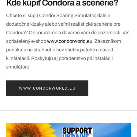
Kde kúpiť Condora a scenérie?
Chcete si kúpiť Condor Soaring Simulator, ďalšie
dodatočné klzáky alebo veľmi realistické scenérie pre
Condora? Odporúčame a dávame vám do pozornosti náš
spriatelený e-shop
www.condorworld.eu
. Zákazníkom
ponúkajú na stiahnutie tiež všetky patche a návod
k inštalácii. Poskytujú aj poradenstvo pri inštalácii
simulátoru.
WWW.CONDORWORLD.EU