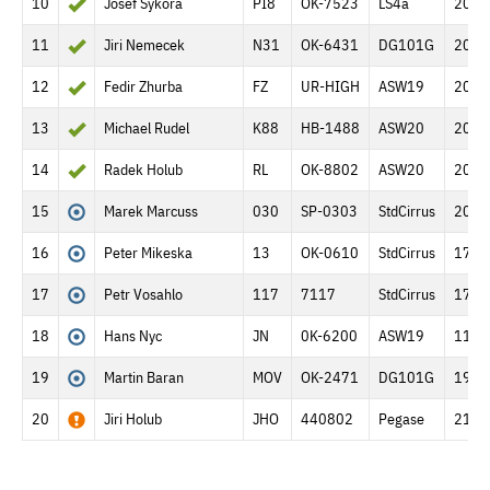
10
Josef Sykora
PI8
OK-7523
LS4a
206.
11
Jiri Nemecek
N31
OK-6431
DG101G
206.
12
Fedir Zhurba
FZ
UR-HIGH
ASW19
206.
13
Michael Rudel
K88
HB-1488
ASW20
206.
14
Radek Holub
RL
OK-8802
ASW20
206.
15
Marek Marcuss
030
SP-0303
StdCirrus
203.
16
Peter Mikeska
13
OK-0610
StdCirrus
179 
17
Petr Vosahlo
117
7117
StdCirrus
177.
18
Hans Nyc
JN
0K-6200
ASW19
111.
19
Martin Baran
MOV
OK-2471
DG101G
19.9
20
Jiri Holub
JHO
440802
Pegase
21.2