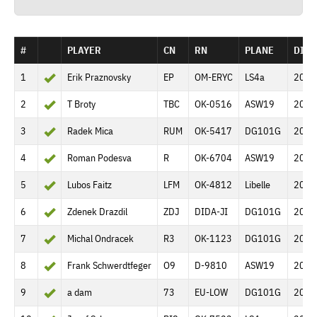
#
PLAYER
CN
RN
PLANE
DIST
1
Erik Praznovsky
EP
OM-ERYC
LS4a
206.
2
T Broty
TBC
OK-0516
ASW19
206.
3
Radek Mica
RUM
OK-5417
DG101G
206.
4
Roman Podesva
R
OK-6704
ASW19
206.
5
Lubos Faitz
LFM
OK-4812
Libelle
206.
6
Zdenek Drazdil
ZDJ
DIDA-JI
DG101G
206.
7
Michal Ondracek
R3
OK-1123
DG101G
206.
8
Frank Schwerdtfeger
O9
D-9810
ASW19
206.
9
a dam
73
EU-LOW
DG101G
206.