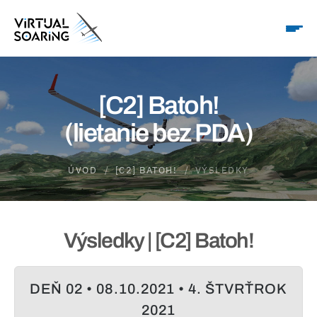
[C2] Batoh!
(lietanie bez PDA)
ÚVOD
[C2] BATOH!
VÝSLEDKY
Výsledky | [C2] Batoh!
DEŇ 02 • 08.10.2021 • 4. ŠTVRŤROK
2021