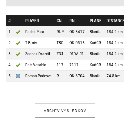
#
PLAYER
CN
RN
PLANE
DISTANCE
1
Radek Mica
RUM
OK-5417
Blanik
184.2 km
2
T Broty
TBC
OK-0516
Ka6CR
184.2 km
3
Zdenek Drazdil
ZDJ
DIDA-JI
Blanik
184.2 km
4
Petr Vosahlo
117
7117
Ka6CR
184.2 km
5
Roman Podesva
R
OK-6704
Blanik
74.8 km
ARCHÍV VÝSLEDKOV