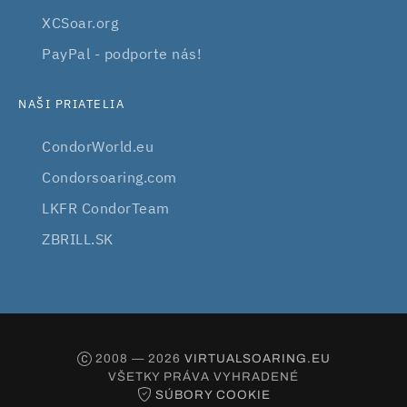
XCSoar.org
PayPal - podporte nás!
NAŠI PRIATELIA
CondorWorld.eu
Condorsoaring.com
LKFR CondorTeam
ZBRILL.SK
2008 — 2026
VIRTUALSOARING.EU
VŠETKY PRÁVA VYHRADENÉ
SÚBORY COOKIE