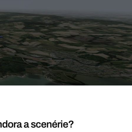
ndora a scenérie?