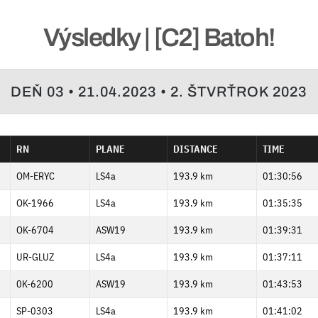
Výsledky | [C2] Batoh!
DEŇ 03 • 21.04.2023 • 2. ŠTVRŤROK 2023
RN
PLANE
DISTANCE
TIME
OM-ERYC
LS4a
193.9 km
01:30:56
OK-1966
LS4a
193.9 km
01:35:35
OK-6704
ASW19
193.9 km
01:39:31
UR-GLUZ
LS4a
193.9 km
01:37:11
0K-6200
ASW19
193.9 km
01:43:53
SP-0303
LS4a
193.9 km
01:41:02