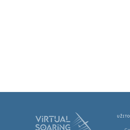
UŽIT
Co