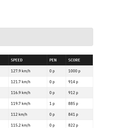
SPEED
PEN
SCORE
127.9 km/h
0 p
1000 p
121.7 km/h
0 p
914 p
116.9 km/h
0 p
912 p
119.7 km/h
1 p
885 p
112 km/h
0 p
841 p
115.2 km/h
0 p
822 p