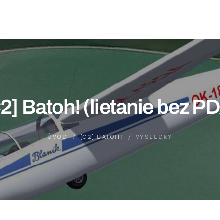
2] Batoh! (lietanie bez P
ÚVOD
[C2] BATOH!
VÝSLEDKY