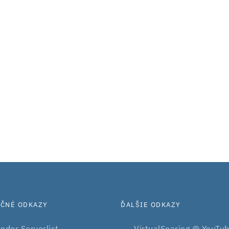
OČNÉ ODKAZY
ĎALŠIE ODKAZY
ndor Serverlist
VirtualSoaring @ YouTu