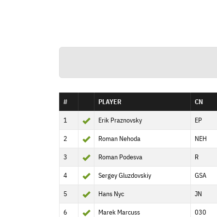
#
PLAYER
CN
1
Erik Praznovsky
EP
2
Roman Nehoda
NEH
3
Roman Podesva
R
4
Sergey Gluzdovskiy
GSA
5
Hans Nyc
JN
6
Marek Marcuss
030