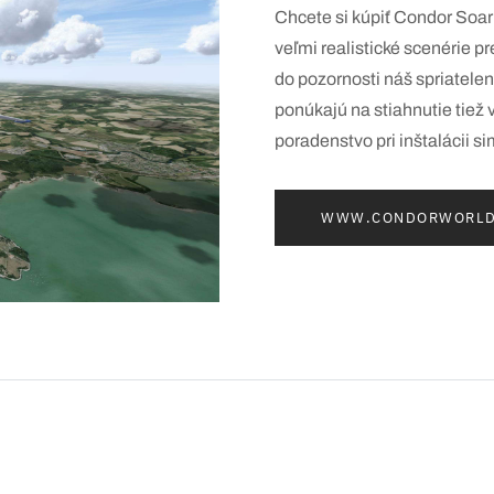
Chcete si kúpiť Condor Soar
veľmi realistické scenérie
do pozornosti náš spriatele
ponúkajú na stiahnutie tiež 
poradenstvo pri inštalácii si
WWW.CONDORWORLD