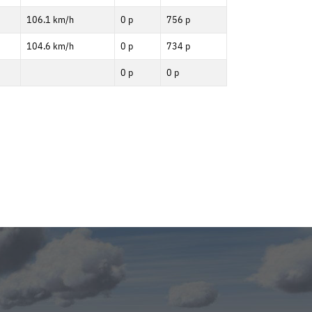
106.1 km/h
0 p
756 p
104.6 km/h
0 p
734 p
0 p
0 p