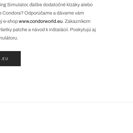
ing Simulator, ďalšie dodatočné klzáky alebo
 pre Condora? Odporúčame a dávame vám
ný e-shop
www.condorworld.eu
. Zákazníkom
všetky patche a návod k inštalácii. Poskytujú aj
mulátoru.
.EU