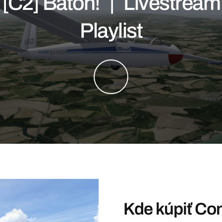
[C2] Batoh! | Livestream
Playlist
Kde kúpiť Co