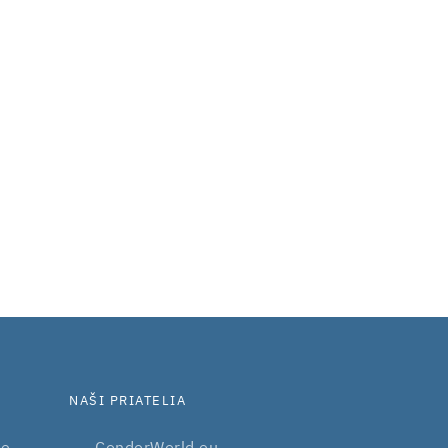
NAŠI PRIATELIA
be
CondorWorld.eu