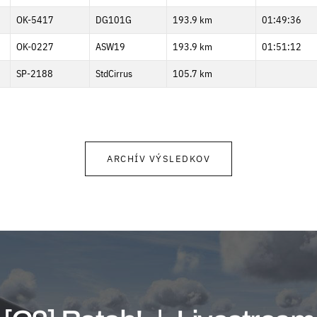
OK-5417
DG101G
193.9 km
01:49:36
OK-0227
ASW19
193.9 km
01:51:12
SP-2188
StdCirrus
105.7 km
ARCHÍV VÝSLEDKOV