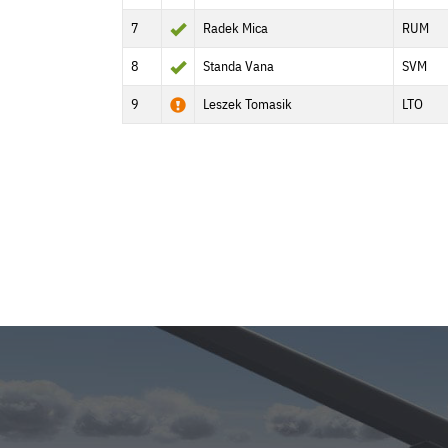
7
Radek Mica
RUM
8
Standa Vana
SVM
9
Leszek Tomasik
LTO