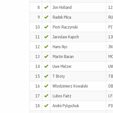
8
Jon Holland
12
9
Radek Mica
R
10
Piotr Raczynski
PI
11
Jaroslaw Kajoch
1J
12
Hans Nyc
JN
13
Martin Baran
M
14
Uwe Melzer
U
15
T Broty
T
16
Wlodzimierz Kowalski
D
17
Lubos Faitz
L
18
Andrii Pylypchuk
PI