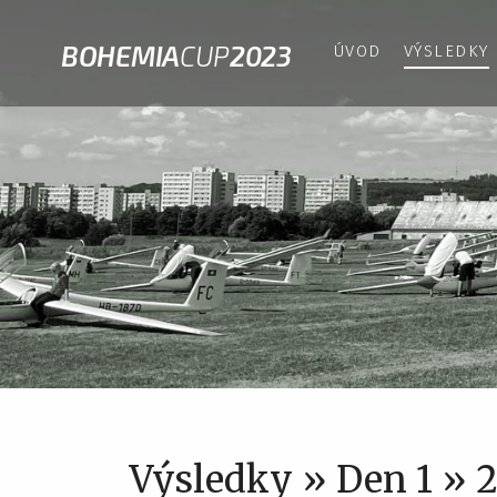
BOHEMIA
CUP
2023
ÚVOD
VÝSLEDKY
Výsledky » Den 1 » 2