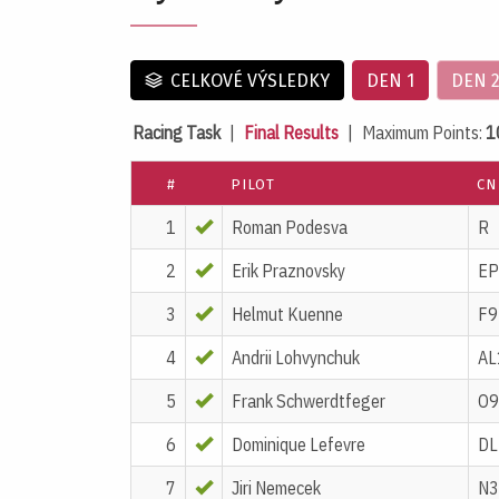
CELKOVÉ VÝSLEDKY
DEN 1
DEN 
Racing Task
|
Final Results
| Maximum Points:
1
#
PILOT
CN
1
Roman Podesva
R
2
Erik Praznovsky
EP
3
Helmut Kuenne
F9
4
Andrii Lohvynchuk
AL
5
Frank Schwerdtfeger
O9
6
Dominique Lefevre
DL
7
Jiri Nemecek
N3