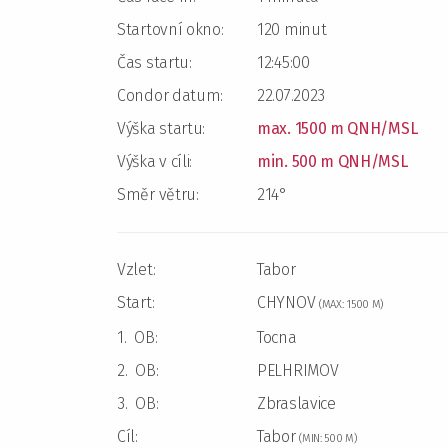
Startovní okno:
120 minut
Čas startu:
12:45:00
Condor datum:
22.07.2023
Výška startu:
max. 1500 m QNH/MSL
Výška v cíli:
min. 500 m QNH/MSL
Směr větru:
214°
Vzlet:
Tabor
Start:
CHYNOV
(MAX: 1500 M)
1. OB:
Tocna
2. OB:
PELHRIMOV
3. OB:
Zbraslavice
Cíl:
Tabor
(MIN: 500 M)