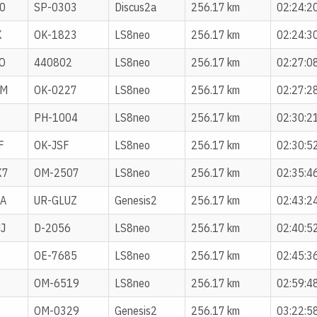
0
SP-0303
Discus2a
256.17 km
02:24:2
K
OK-1823
LS8neo
256.17 km
02:24:3
O
440802
LS8neo
256.17 km
02:27:0
VM
OK-0227
LS8neo
256.17 km
02:27:2
P
PH-1004
LS8neo
256.17 km
02:30:2
F
OK-JSF
LS8neo
256.17 km
02:30:5
K7
OM-2507
LS8neo
256.17 km
02:35:4
A
UR-GLUZ
Genesis2
256.17 km
02:43:2
J
D-2056
LS8neo
256.17 km
02:40:5
OE-7685
LS8neo
256.17 km
02:45:3
OM-6519
LS8neo
256.17 km
02:59:4
OM-0329
Genesis2
256.17 km
03:22:5