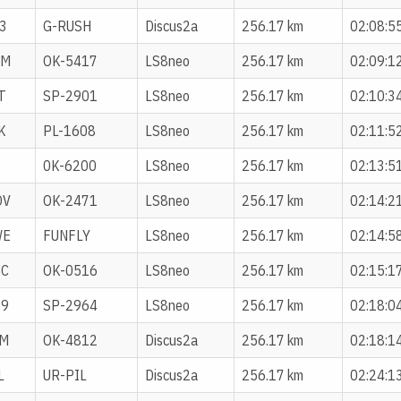
3
G-RUSH
Discus2a
256.17 km
02:08:5
UM
OK-5417
LS8neo
256.17 km
02:09:1
T
SP-2901
LS8neo
256.17 km
02:10:3
K
PL-1608
LS8neo
256.17 km
02:11:5
0K-6200
LS8neo
256.17 km
02:13:5
OV
OK-2471
LS8neo
256.17 km
02:14:2
WE
FUNFLY
LS8neo
256.17 km
02:14:5
BC
OK-0516
LS8neo
256.17 km
02:15:1
B9
SP-2964
LS8neo
256.17 km
02:18:0
FM
OK-4812
Discus2a
256.17 km
02:18:1
L
UR-PIL
Discus2a
256.17 km
02:24:1