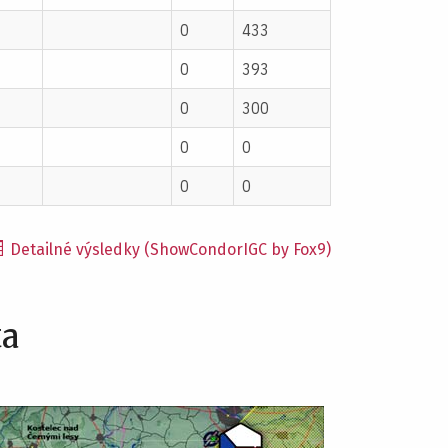
0
433
0
393
0
300
0
0
0
0
Detailné výsledky (ShowCondorIGC by Fox9)
ta