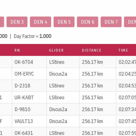
2
DEN 3
DEN 4
DEN 5
DEN 6
DEN 7
DEN
000
| Day Factor =
1.000
RN
GLIDER
DISTANCE
TIME
OK-6704
LS8neo
256.17 km
02:02:4
OM-ERYC
Discus2a
256.17 km
02:04:2
D-2318
LS8neo
256.17 km
02:04:5
1
UR-KABT
LS8neo
256.17 km
02:07:0
D-9810
Discus2a
256.17 km
02:07:3
F
VAULT13
Discus2a
256.17 km
02:07:4
1
OK-6431
LS8neo
256.17 km
02:07:5