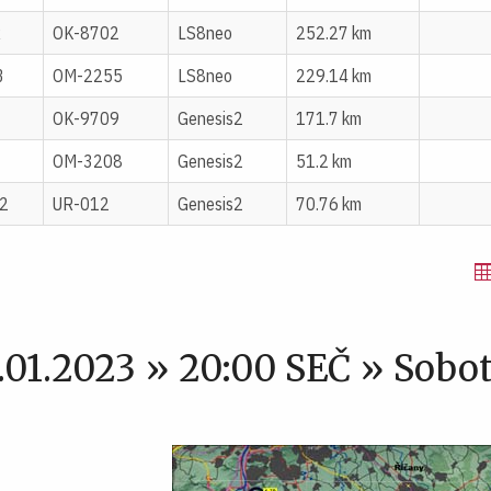
R
OK-8702
LS8neo
252.27 km
B
OM-2255
LS8neo
229.14 km
OK-9709
Genesis2
171.7 km
OM-3208
Genesis2
51.2 km
2
UR-012
Genesis2
70.76 km
1.01.2023 » 20:00 SEČ » Sobo