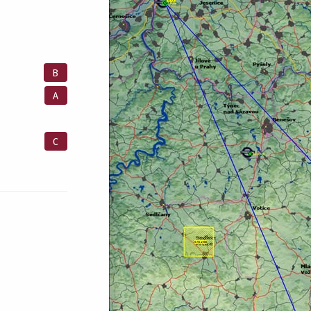
B
A
C