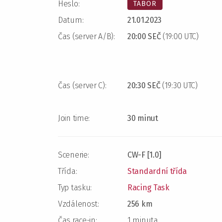
Heslo:
TABOR
Datum:
21.01.2023
Čas (server A/B):
20:00 SEČ
(19:00 UTC)
Čas (server C):
20:30 SEČ
(19:30 UTC)
Join time:
30 minut
Scenerie:
CW-F [1.0]
Třída:
Standardní třída
Typ tasku:
Racing Task
Vzdálenost:
256 km
Čas race-in:
1 minuta