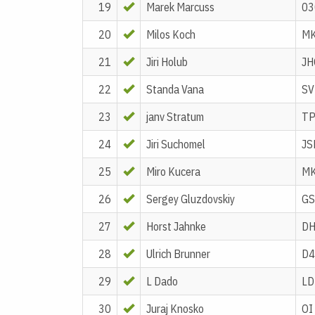
19
Marek Marcuss
03
20
Milos Koch
M
21
Jiri Holub
JH
22
Standa Vana
S
23
janv Stratum
T
24
Jiri Suchomel
JS
25
Miro Kucera
M
26
Sergey Gluzdovskiy
GS
27
Horst Jahnke
DH
28
Ulrich Brunner
D4
29
L Dado
LD
30
Juraj Knosko
OI