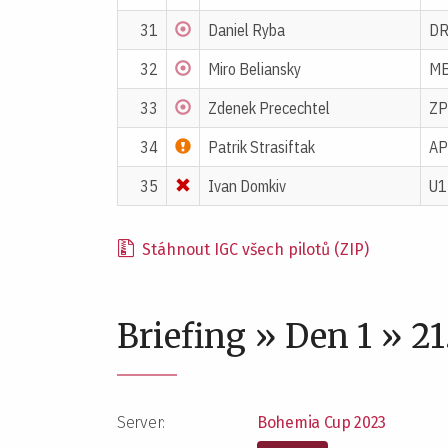
31
Daniel Ryba
D
32
Miro Beliansky
M
33
Zdenek Precechtel
ZP
34
Patrik Strasiftak
AP
35
Ivan Domkiv
U1
Stáhnout IGC všech pilotů (ZIP)
Briefing » Den 1 » 2
Server:
Bohemia Cup 2023