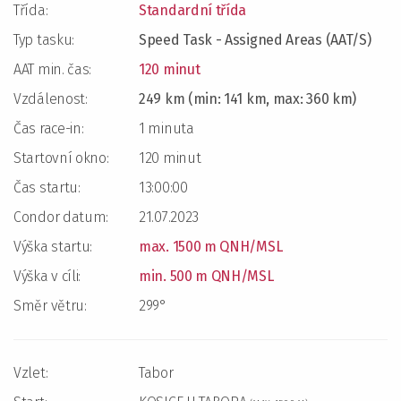
Třída:
Standardní třída
Typ tasku:
Speed Task - Assigned Areas (AAT/S)
AAT min. čas:
120 minut
Vzdálenost:
249 km (min: 141 km, max: 360 km)
Čas race-in:
1 minuta
Startovní okno:
120 minut
Čas startu:
13:00:00
Condor datum:
21.07.2023
Výška startu:
max. 1500 m QNH/MSL
Výška v cíli:
min. 500 m QNH/MSL
Směr větru:
299°
Vzlet:
Tabor