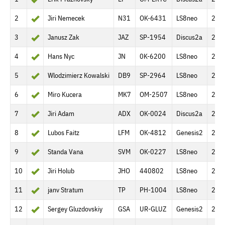
2
Jiri Nemecek
N31
OK-6431
LS8neo
244
3
Janusz Zak
JAZ
SP-1954
Discus2a
244
4
Hans Nyc
JN
0K-6200
LS8neo
244
5
Wlodzimierz Kowalski
DB9
SP-2964
LS8neo
244
6
Miro Kucera
MK7
OM-2507
LS8neo
244
7
Jiri Adam
ADX
OK-0024
Discus2a
244
8
Lubos Faitz
LFM
OK-4812
Genesis2
244
9
Standa Vana
SVM
OK-0227
LS8neo
244
10
Jiri Holub
JHO
440802
LS8neo
244
11
janv Stratum
TP
PH-1004
LS8neo
244
12
Sergey Gluzdovskiy
GSA
UR-GLUZ
Genesis2
244