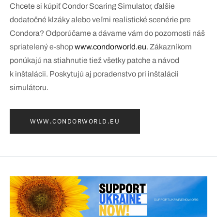
Chcete si kúpiť Condor Soaring Simulator, ďalšie
dodatočné klzáky alebo veľmi realistické scenérie pre
Condora? Odporúčame a dávame vám do pozornosti náš
spriatelený e-shop
www.condorworld.eu
. Zákazníkom
ponúkajú na stiahnutie tiež všetky patche a návod
k inštalácii. Poskytujú aj poradenstvo pri inštalácii
simulátoru.
WWW.CONDORWORLD.EU