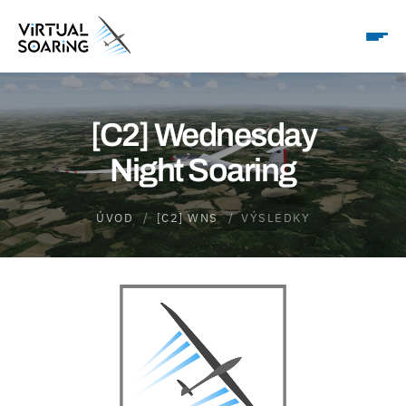
[C2] Wednesday
Night Soaring
ÚVOD
[C2] WNS
VÝSLEDKY