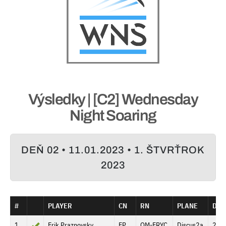
Výsledky | [C2] Wednesday
Night Soaring
DEŇ 02 • 11.01.2023 • 1. ŠTVRŤROK
2023
#
PLAYER
CN
RN
PLANE
DIS
1
Erik Praznovsky
EP
OM-ERYC
Discus2a
244