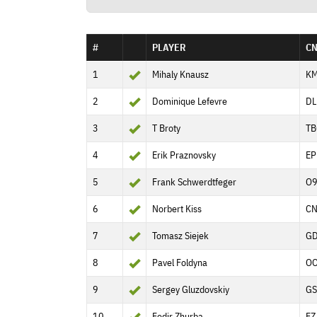
#
PLAYER
C
1
Mihaly Knausz
KM
2
Dominique Lefevre
DL
3
T Broty
TB
4
Erik Praznovsky
EP
5
Frank Schwerdtfeger
O
6
Norbert Kiss
C
7
Tomasz Siejek
G
8
Pavel Foldyna
O
9
Sergey Gluzdovskiy
GS
10
Fedir Zhurba
FZ