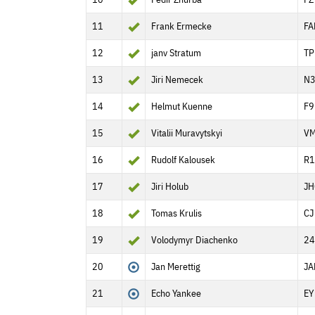
11
Frank Ermecke
FA
12
janv Stratum
TP
13
Jiri Nemecek
N
14
Helmut Kuenne
F9
15
Vitalii Muravytskyi
V
16
Rudolf Kalousek
R1
17
Jiri Holub
JH
18
Tomas Krulis
CJ
19
Volodymyr Diachenko
24
20
Jan Merettig
JA
21
Echo Yankee
EY