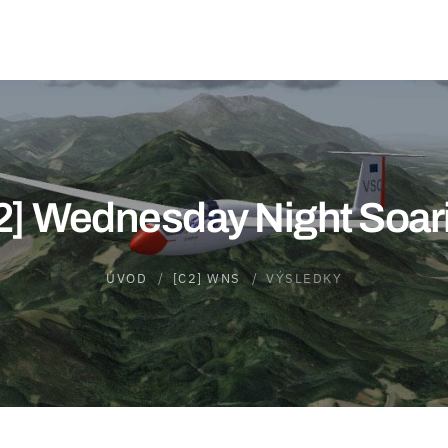
2] Wednesday Night Soar
ÚVOD
[C2] WNS
VÝSLEDKY