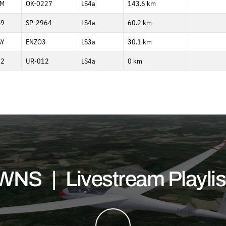
VM
OK-0227
LS4a
143.6 km
B9
SP-2964
LS4a
60.2 km
Y
ENZO3
LS3a
30.1 km
12
UR-012
LS4a
0 km
WNS | Livestream Playlis