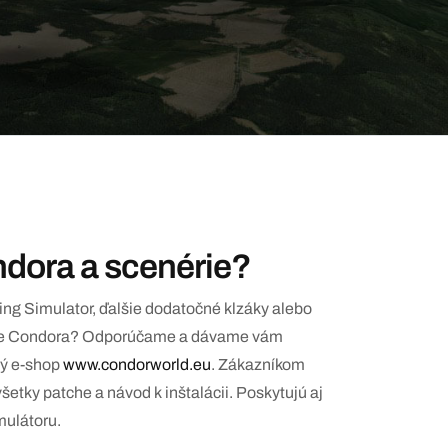
ndora a scenérie?
ing Simulator, ďalšie dodatočné klzáky alebo
 pre Condora? Odporúčame a dávame vám
ný e-shop
www.condorworld.eu
. Zákazníkom
všetky patche a návod k inštalácii. Poskytujú aj
mulátoru.