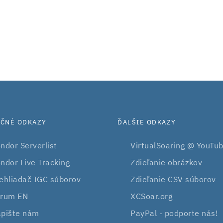
OČNÉ ODKAZY
ĎALŠIE ODKAZY
ndor Serverlist
VirtualSoaring @ YouTu
ndor Live Tracking
Zdieľanie obrázkov
ehliadač IGC súborov
Zdieľanie CSV súborov
rum EN
XCSoar.org
pište nám
PayPal - podporte nás!