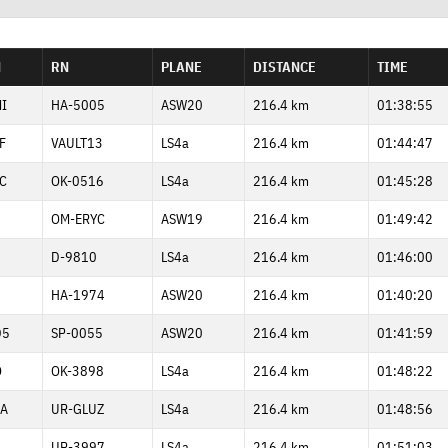
N
RN
PLANE
DISTANCE
TIME
I
HA-5005
ASW20
216.4 km
01:38:55
F
VAULT13
LS4a
216.4 km
01:44:47
C
OK-0516
LS4a
216.4 km
01:45:28
OM-ERYC
ASW19
216.4 km
01:49:42
9
D-9810
LS4a
216.4 km
01:46:00
N
HA-1974
ASW20
216.4 km
01:40:20
D5
SP-0055
ASW20
216.4 km
01:41:59
O
OK-3898
LS4a
216.4 km
01:48:22
A
UR-GLUZ
LS4a
216.4 km
01:48:56
UR-3997
LS4a
216.4 km
01:51:03