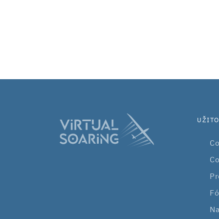
UŽIT
Co
Co
Pr
Fó
Na