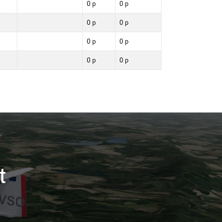
0 p
0 p
0 p
0 p
0 p
0 p
0 p
0 p
t