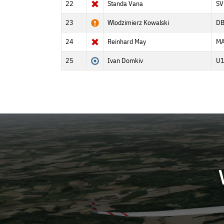
22
Standa Vana
S
23
Wlodzimierz Kowalski
D
24
Reinhard May
MA
25
Ivan Domkiv
U