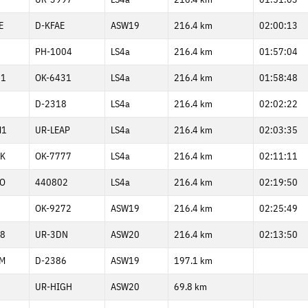
E
D-KFAE
ASW19
216.4 km
02:00:13
PH-1004
LS4a
216.4 km
01:57:04
31
OK-6431
LS4a
216.4 km
01:58:48
D-2318
LS4a
216.4 km
02:02:22
M1
UR-LEAP
LS4a
216.4 km
02:03:35
K
OK-7777
LS4a
216.4 km
02:11:11
O
440802
LS4a
216.4 km
02:19:50
OK-9272
ASW19
216.4 km
02:25:49
8
UR-3DN
ASW20
216.4 km
02:13:50
M
D-2386
ASW19
197.1 km
UR-HIGH
ASW20
69.8 km