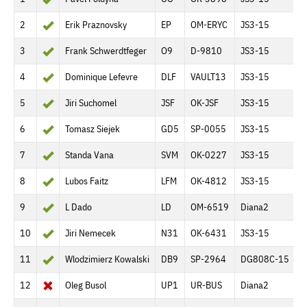
2
Erik Praznovsky
EP
OM-ERYC
JS3-15
2
3
Frank Schwerdtfeger
O9
D-9810
JS3-15
2
4
Dominique Lefevre
DLF
VAULT13
JS3-15
2
5
Jiri Suchomel
JSF
OK-JSF
JS3-15
2
6
Tomasz Siejek
GD5
SP-0055
JS3-15
2
7
Standa Vana
SVM
OK-0227
JS3-15
2
8
Lubos Faitz
LFM
OK-4812
JS3-15
2
9
L Dado
LD
OM-6519
Diana2
2
10
Jiri Nemecek
N31
OK-6431
JS3-15
2
11
Wlodzimierz Kowalski
DB9
SP-2964
DG808C-15
2
12
Oleg Busol
UP1
UR-BUS
Diana2
1