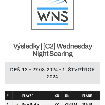
Výsledky | [C2] Wednesday
Night Soaring
DEŇ 13 • 27.03.2024 • 1. ŠTVRŤROK
2024
#
PLAYER
CN
RN
PLANE
D
1
Pavel Foldyna
OO
OK-3898
JS3-15
2