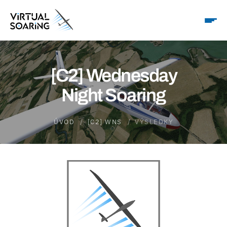
[C2] Wednesday
Night Soaring
ÚVOD
[C2] WNS
VÝSLEDKY