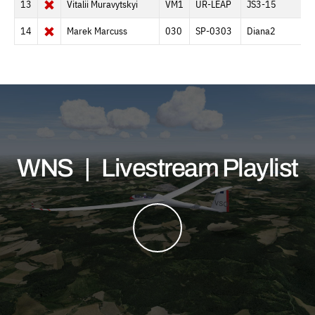
13
Vitalii Muravytskyi
VM1
UR-LEAP
JS3-15
9
14
Marek Marcuss
030
SP-0303
Diana2
6
WNS | Livestream Playlist