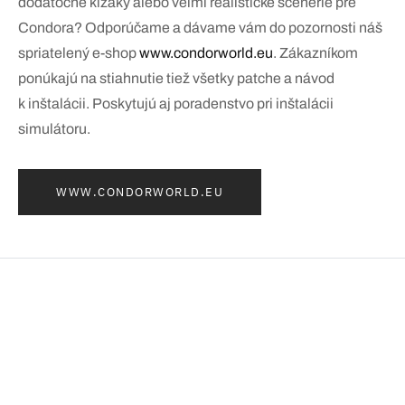
dodatočné klzáky alebo veľmi realistické scenérie pre
Condora? Odporúčame a dávame vám do pozornosti náš
spriatelený e-shop
www.condorworld.eu
. Zákazníkom
ponúkajú na stiahnutie tiež všetky patche a návod
k inštalácii. Poskytujú aj poradenstvo pri inštalácii
simulátoru.
WWW.CONDORWORLD.EU