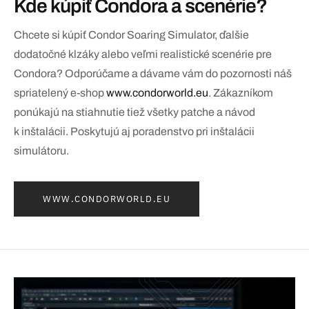
Kde kúpiť Condora a scenérie?
Chcete si kúpiť Condor Soaring Simulator, ďalšie
dodatočné klzáky alebo veľmi realistické scenérie pre
Condora? Odporúčame a dávame vám do pozornosti náš
spriatelený e-shop
www.condorworld.eu
. Zákazníkom
ponúkajú na stiahnutie tiež všetky patche a návod
k inštalácii. Poskytujú aj poradenstvo pri inštalácii
simulátoru.
WWW.CONDORWORLD.EU