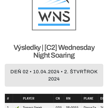
Výsledky | [C2] Wednesday
Night Soaring
DEŇ 02 • 10.04.2024 • 2. ŠTVRŤROK
2024
#
PLAYER
CN
RN
PLANE
DIST
1
Tomasz Siejek
GD5
SP-0055
Discus2a
260.