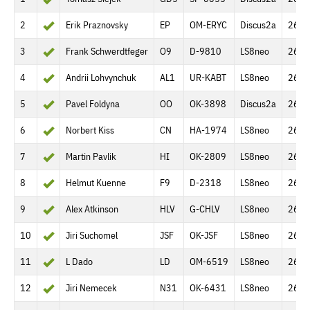
2
Erik Praznovsky
EP
OM-ERYC
Discus2a
260.
3
Frank Schwerdtfeger
O9
D-9810
LS8neo
260.
4
Andrii Lohvynchuk
AL1
UR-KABT
LS8neo
260.
5
Pavel Foldyna
OO
OK-3898
Discus2a
260.
6
Norbert Kiss
CN
HA-1974
LS8neo
260.
7
Martin Pavlik
HI
OK-2809
LS8neo
260.
8
Helmut Kuenne
F9
D-2318
LS8neo
260.
9
Alex Atkinson
HLV
G-CHLV
LS8neo
260.
10
Jiri Suchomel
JSF
OK-JSF
LS8neo
260.
11
L Dado
LD
OM-6519
LS8neo
260.
12
Jiri Nemecek
N31
OK-6431
LS8neo
260.