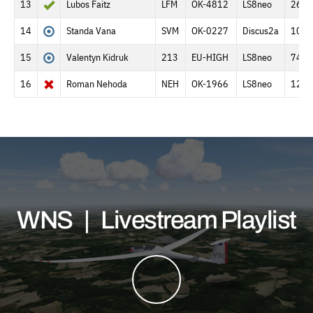
13
Lubos Faitz
LFM
OK-4812
LS8neo
260.
14
Standa Vana
SVM
OK-0227
Discus2a
103.
15
Valentyn Kidruk
213
EU-HIGH
LS8neo
74.7
16
Roman Nehoda
NEH
OK-1966
LS8neo
121.
WNS | Livestream Playlist