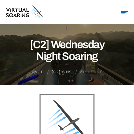
[C2] Wednesday
Night Soaring
ÚVOD
[C2] WNS
VÝSLEDKY