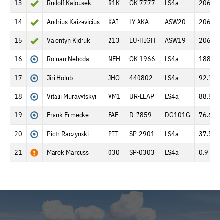
13
Rudolf Kalousek
R1K
OK-7777
LS4a
206.6 
14
Andrius Kaizevicius
KAI
LY-AKA
ASW20
206.6 
15
Valentyn Kidruk
213
EU-HIGH
ASW19
206.6 
16
Roman Nehoda
NEH
OK-1966
LS4a
188.5 
17
Jiri Holub
JHO
440802
LS4a
92.1 k
18
Vitalii Muravytskyi
VM1
UR-LEAP
LS4a
88.5 k
19
Frank Ermecke
FAE
D-7859
DG101G
76.6 k
20
Piotr Raczynski
PIT
SP-2901
LS4a
37.5 k
21
Marek Marcuss
030
SP-0303
LS4a
0.9 km