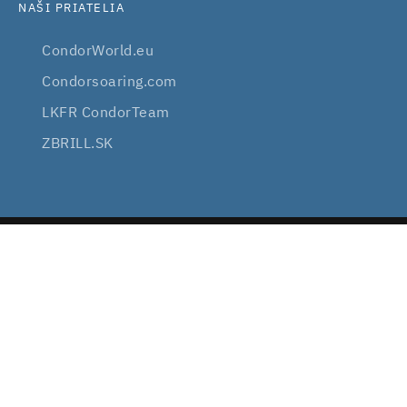
NAŠI PRIATELIA
CondorWorld.eu
Condorsoaring.com
LKFR CondorTeam
ZBRILL.SK
2008 — 2026
VIRTUALSOARING.EU
VŠETKY PRÁVA VYHRADENÉ
SÚBORY COOKIE