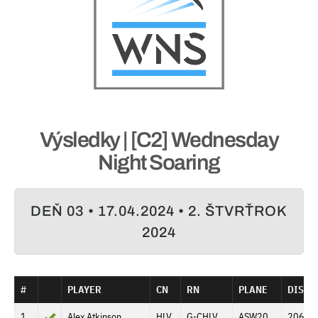
Výsledky | [C2] Wednesday
Night Soaring
DEŇ 03 • 17.04.2024 • 2. ŠTVRŤROK
2024
#
PLAYER
CN
RN
PLANE
DISTA
1
Alex Atkinson
HLV
G-CHLV
ASW20
206.6 