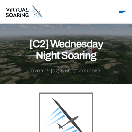
[C2] Wednesday
Night Soaring
ÚVOD
[C2] WNS
VÝSLEDKY