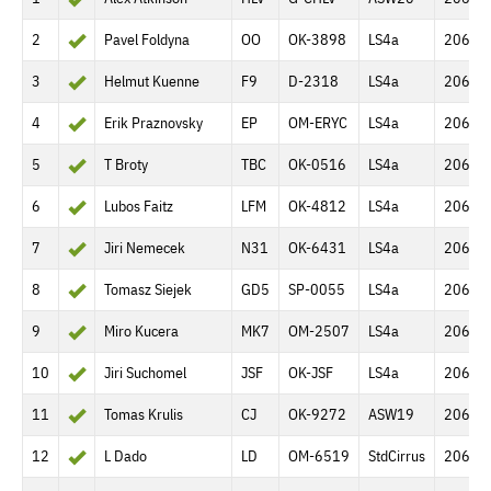
2
Pavel Foldyna
OO
OK-3898
LS4a
206.6 
3
Helmut Kuenne
F9
D-2318
LS4a
206.6 
4
Erik Praznovsky
EP
OM-ERYC
LS4a
206.6 
5
T Broty
TBC
OK-0516
LS4a
206.6 
6
Lubos Faitz
LFM
OK-4812
LS4a
206.6 
7
Jiri Nemecek
N31
OK-6431
LS4a
206.6 
8
Tomasz Siejek
GD5
SP-0055
LS4a
206.6 
9
Miro Kucera
MK7
OM-2507
LS4a
206.6 
10
Jiri Suchomel
JSF
OK-JSF
LS4a
206.6 
11
Tomas Krulis
CJ
OK-9272
ASW19
206.6 
12
L Dado
LD
OM-6519
StdCirrus
206.6 