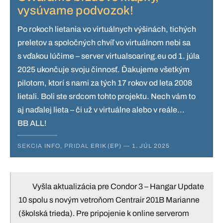
vysúvame podvozok!
Po rokoch lietania vo virtuálnych výšinách, tichých
preletov a spoločných chvíľ vo virtuálnom nebi sa
s vďakou lúčime – server virtualsoaring.eu od 1. júla
2025 ukončuje svoju činnosť. Ďakujeme všetkým
pilotom, ktorí s nami za tých 17 rokov od leta 2008
lietali. Boli ste srdcom tohto projektu. Nech vám to
aj naďalej lieta – či už v virtuálne alebo v reále...
BB ALL!
SEKCIA
INFO
, PRIDAL
ERIK (EP)
—
1. JÚL 2025
Vyšla aktualizácia pre Condor 3 – Hangar Update
10 spolu s novým vetroňom Centrair 201B Marianne
(školská trieda). Pre pripojenie k online serverom