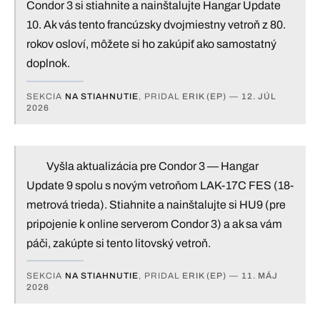
Condor 3 si stiahnite a nainštalujte Hangar Update
10. Ak vás tento francúzsky dvojmiestny vetroň z 80.
rokov osloví, môžete si ho zakúpiť ako samostatný
doplnok.
SEKCIA
NA STIAHNUTIE
, PRIDAL
ERIK (EP)
—
12. JÚL
2026
Vyšla aktualizácia pre Condor 3 — Hangar
Update 9 spolu s novým vetroňom LAK-17C FES (18-
metrová trieda). Stiahnite a nainštalujte si HU9 (pre
pripojenie k online serverom Condor 3) a ak sa vám
páči, zakúpte si tento litovský vetroň.
SEKCIA
NA STIAHNUTIE
, PRIDAL
ERIK (EP)
—
11. MÁJ
2026