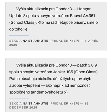
Vyšla aktualizácia pre Condor 3 — Hangar
Update 8 spolu s novým vetroňom Fauvel AV.361
(School Class). Kto má rád lietajúce príšery, smelo
do toho :-)
SEKCIA
NA STIAHNUTIE
, PRIDAL
ERIK (EP)
—
4. APRÍL
2026
Vyšla aktualizácia pre Condor 3 — patch 3.0.9
spolu s novým vetroňom Jonker JS5 (Open Class).
Patch obsahuje niekoľko dôležitých opráv chýb
a zopár vylepšení — ako napríklad nemožnosť
spoločného tandemového letu :-)
SEKCIA
NA STIAHNUTIE
, PRIDAL
ERIK (EP)
—
16.
DECEMBER 2025