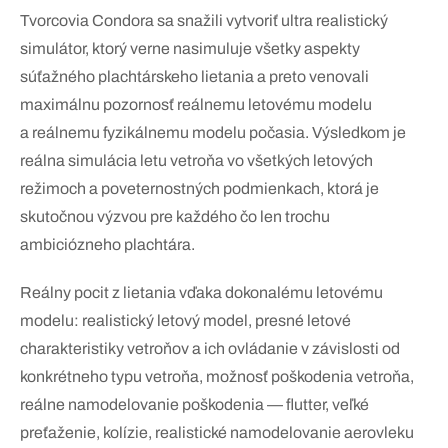
Tvorcovia Condora sa snažili vytvoriť ultra realistický
simulátor, ktorý verne nasimuluje všetky aspekty
súťažného plachtárskeho lietania a preto venovali
maximálnu pozornosť reálnemu letovému modelu
a reálnemu fyzikálnemu modelu počasia. Výsledkom je
reálna simulácia letu vetroňa vo všetkých letových
režimoch a poveternostných podmienkach, ktorá je
skutočnou výzvou pre každého čo len trochu
ambiciózneho plachtára.
Reálny pocit z lietania vďaka dokonalému letovému
modelu: realistický letový model, presné letové
charakteristiky vetroňov a ich ovládanie v závislosti od
konkrétneho typu vetroňa, možnosť poškodenia vetroňa,
reálne namodelovanie poškodenia — flutter, veľké
preťaženie, kolízie, realistické namodelovanie aerovleku