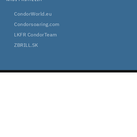
CondorWorld.eu
Condorsoaring.com
LKFR CondorTeam
ZBRILL.SK
2008 — 2026
VIRTUALSOARING.EU
VŠETKY PRÁVA VYHRADENÉ
SÚBORY COOKIE