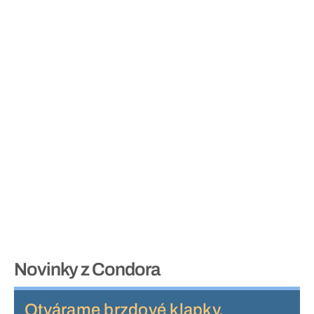
Novinky z Condora
Otvárame brzdové klapky,