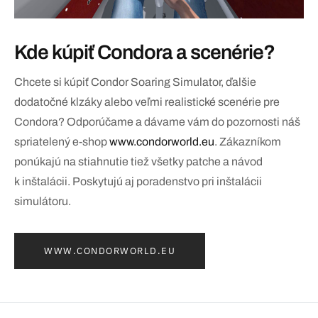
Kde kúpiť Condora a scenérie?
Chcete si kúpiť Condor Soaring Simulator, ďalšie
dodatočné klzáky alebo veľmi realistické scenérie pre
Condora? Odporúčame a dávame vám do pozornosti náš
spriatelený e-shop
www.condorworld.eu
. Zákazníkom
ponúkajú na stiahnutie tiež všetky patche a návod
k inštalácii. Poskytujú aj poradenstvo pri inštalácii
simulátoru.
WWW.CONDORWORLD.EU